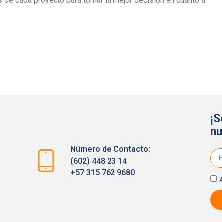
s de cada proyecto para tomar la mejor decisión en cuanto a
¡S
nu
Número de Contacto:
(602) 448 23 14
+57 315 762 9680