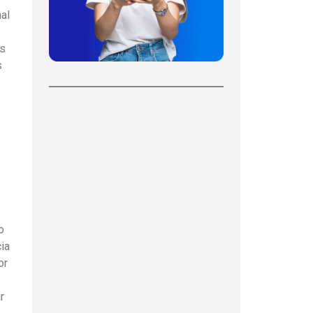
al
os
s
o
cia
or
r