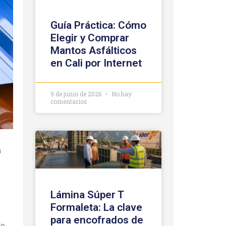
Guía Práctica: Cómo
Elegir y Comprar
Mantos Asfálticos
en Cali por Internet
9 de junio de 2026
No hay
comentarios
a
Lámina Súper T
Formaleta: La clave
para encofrados de
lo