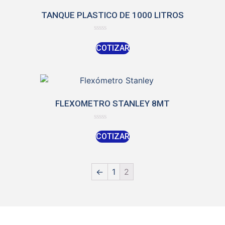
TANQUE PLASTICO DE 1000 LITROS
Rated
0
COTIZAR
out
of
5
FLEXOMETRO STANLEY 8MT
Rated
0
COTIZAR
out
of
5
←
1
2